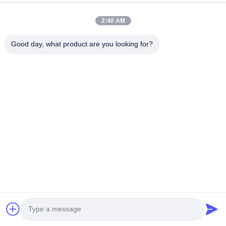
nói chuyện ngay.
lạnh
nói chuyện ngay.
2:40 AM
Good day, what product are you looking for?
Liên lạc nhanh
Địa chỉ
No.30 đường Nam Dayuan, quận Baiyun, thành phố Quảng
Châu, tỉnh Quảng Đông, Trung Quốc
Điện thoại
0086-15088066572
Email
songweihua@mgscent.com